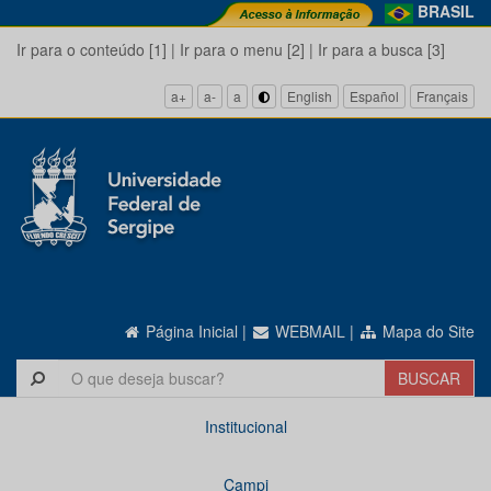
BRASIL
Ir para o conteúdo [1]
|
Ir para o menu [2]
|
Ir para a busca [3]
a+
a-
a
English
Español
Français
Página Inicial
|
WEBMAIL
|
Mapa do Site
Institucional
Campi