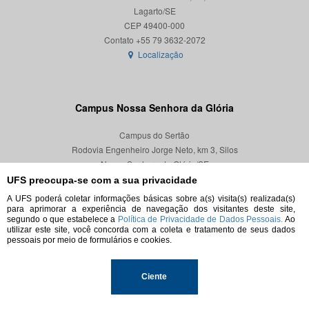
Lagarto/SE
CEP 49400-000
Localização
Campus Nossa Senhora da Glória
Campus do Sertão
Rodovia Engenheiro Jorge Neto, km 3, Silos
Nossa Senhora da Glória/SE
CEP 49680-000
UFS preocupa-se com a sua privacidade
A UFS poderá coletar informações básicas sobre a(s) visita(s) realizada(s)
Localização
para aprimorar a experiência de navegação dos visitantes deste site,
segundo o que estabelece a
Política de Privacidade de Dados Pessoais.
Ao
utilizar este site, você concorda com a coleta e tratamento de seus dados
pessoais por meio de formulários e cookies.
© 2026. Todos os direitos reservados.
Ciente
Universidade Federal de Sergipe.