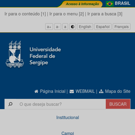
BRASIL
Ir para o conteúdo [1]
|
Ir para o menu [2]
|
Ir para a busca [3]
a+
a-
a
English
Español
Français
Página Inicial
|
WEBMAIL
|
Mapa do Site
Institucional
Campi