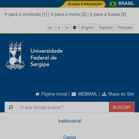
BRASIL
Ir para o conteúdo [1]
|
Ir para o menu [2]
|
Ir para a busca [3]
a+
a-
a
English
Español
Français
Página Inicial
|
WEBMAIL
|
Mapa do Site
Institucional
Campi