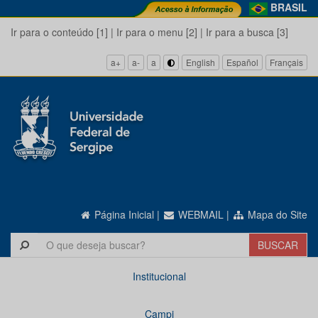
BRASIL
Ir para o conteúdo [1]
|
Ir para o menu [2]
|
Ir para a busca [3]
a+
a-
a
English
Español
Français
Página Inicial
|
WEBMAIL
|
Mapa do Site
Institucional
Campi