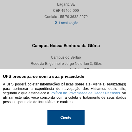
Lagarto/SE
CEP 49400-000
Localização
Campus Nossa Senhora da Glória
Campus do Sertão
Rodovia Engenheiro Jorge Neto, km 3, Silos
Nossa Senhora da Glória/SE
CEP 49680-000
UFS preocupa-se com a sua privacidade
A UFS poderá coletar informações básicas sobre a(s) visita(s) realizada(s)
Localização
para aprimorar a experiência de navegação dos visitantes deste site,
segundo o que estabelece a
Política de Privacidade de Dados Pessoais.
Ao
utilizar este site, você concorda com a coleta e tratamento de seus dados
pessoais por meio de formulários e cookies.
© 2026. Todos os direitos reservados.
Ciente
Universidade Federal de Sergipe.