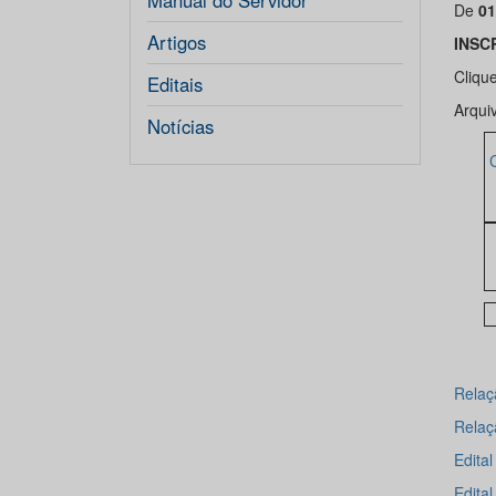
Manual do Servidor
De
01
Artigos
INSC
Cliqu
Editais
Arqui
Notícias
Relaçã
Relaç
Edita
Edital