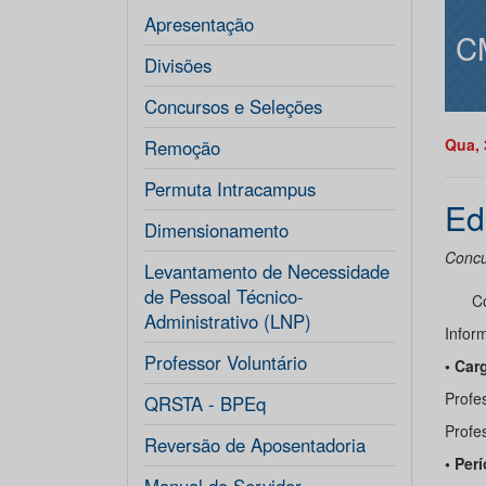
Apresentação
C
Divisões
Concursos e Seleções
Qua, 
Remoção
Permuta Intracampus
Ed
Dimensionamento
Concu
Levantamento de Necessidade
de Pessoal Técnico-
Co
Administrativo (LNP)
Infor
Professor Voluntário
• Car
Profes
QRSTA - BPEq
Profes
Reversão de Aposentadoria
• Per