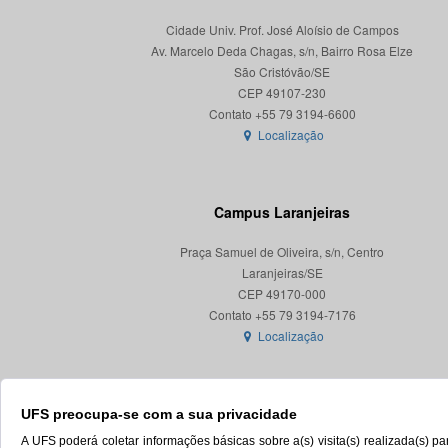
Cidade Univ. Prof. José Aloísio de Campos
Av. Marcelo Deda Chagas, s/n, Bairro Rosa Elze
São Cristóvão/SE
CEP 49107-230
Localização
Campus Laranjeiras
Praça Samuel de Oliveira, s/n, Centro
Laranjeiras/SE
CEP 49170-000
Localização
UFS preocupa-se com a sua privacidade
A UFS poderá coletar informações básicas sobre a(s) visita(s) realizada(s) 