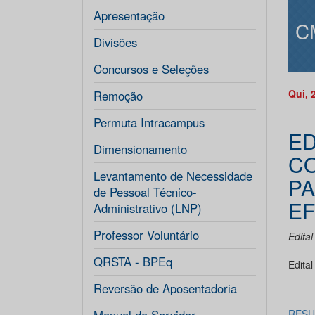
Apresentação
C
Divisões
Concursos e Seleções
Qui, 
Remoção
Permuta Intracampus
ED
Dimensionamento
CO
Levantamento de Necessidade
PA
de Pessoal Técnico-
EF
Administrativo (LNP)
Professor Voluntário
Edital
QRSTA - BPEq
Edital
Reversão de Aposentadoria
RESU