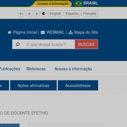
BRASIL
a+
a-
a
English
Español
Français
Página Inicial
|
WEBMAIL
|
Mapa do Site
Publicações
Bibliotecas
Acesso à informação
a
Ações afirmativas
Acessibilidade
TO DE DOCENTE EFETIVO