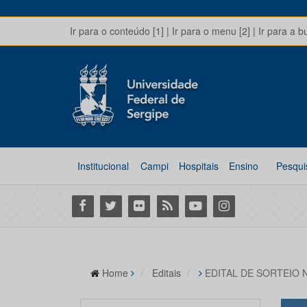
Ir para o conteúdo [1]
|
Ir para o menu [2]
|
Ir para a b
Institucional
Campi
Hospitais
Ensino
Pesqui
Facebook
Twitter
Flickr
RSS
Youtube
Instagram
Home
Editais
EDITAL DE SORTEIO 