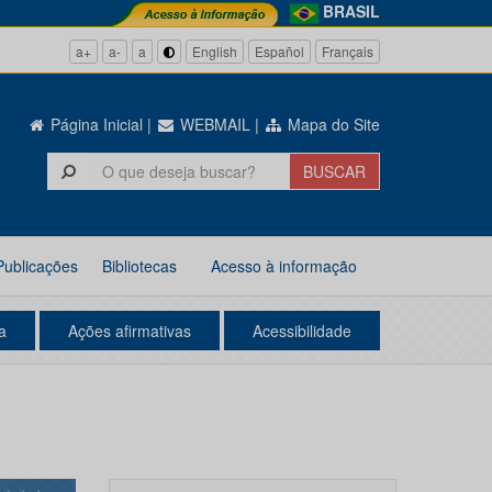
BRASIL
a+
a-
a
English
Español
Français
Página Inicial
|
WEBMAIL
|
Mapa do Site
Publicações
Bibliotecas
Acesso à informação
a
Ações afirmativas
Acessibilidade