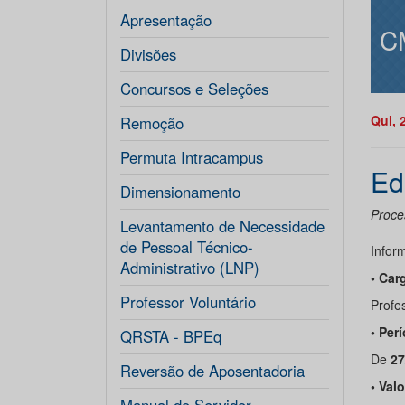
Apresentação
C
Divisões
Concursos e Seleções
Qui, 
Remoção
Permuta Intracampus
Ed
Dimensionamento
Proces
Levantamento de Necessidade
de Pessoal Técnico-
Infor
Administrativo (LNP)
• Car
Professor Voluntário
Profes
• Per
QRSTA - BPEq
De
27
Reversão de Aposentadoria
• Val