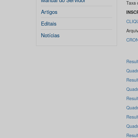
Manual do Servidor
Taxa 
Artigos
INSC
CLIQ
Editais
Arqui
Notícias
CRON
Resul
Quadr
Resul
Quadr
Resul
Quadr
Resul
Quadr
Resul