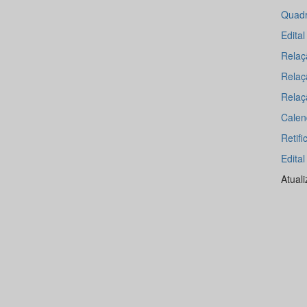
Quadr
Edita
Relaçã
Relaç
Relaç
Calen
Retif
Edita
Atual