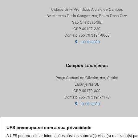
Cidade Univ. Prof. José Aloísio de Campos
Av. Marcelo Deda Chagas, s/n, Bairro Rosa Elze
São Cristóvão/SE
CEP 49107-230
Localização
Campus Laranjeiras
Praça Samuel de Oliveira, s/n, Centro
Laranjeiras/SE
CEP 49170-000
Localização
UFS preocupa-se com a sua privacidade
A UFS poderá coletar informações básicas sobre a(s) visita(s) realizada(s) 