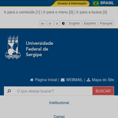
BRASIL
Ir para o conteúdo [1]
|
Ir para o menu [2]
|
Ir para a busca [3]
a+
a-
a
English
Español
Français
Página Inicial
|
WEBMAIL
|
Mapa do Site
Institucional
Campi