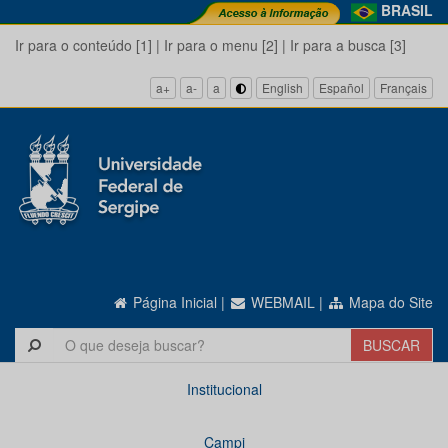
BRASIL
Ir para o conteúdo [1]
|
Ir para o menu [2]
|
Ir para a busca [3]
a+
a-
a
English
Español
Français
Página Inicial
|
WEBMAIL
|
Mapa do Site
Institucional
Campi