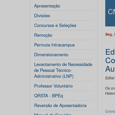
Apresentação
C
Divisões
Concursos e Seleções
Seg, 
Remoção
Permuta Intracampus
Ed
Dimensionamento
Co
Levantamento de Necessidade
Au
de Pessoal Técnico-
Administrativo (LNP)
Edita
Professor Voluntário
Os cr
Hetero
QRSTA - BPEq
Reversão de Aposentadoria
Crono