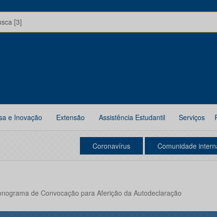
usca [3]
sa e Inovação
Extensão
Assistência Estudantil
Serviços
Coronavírus
Comunidade intern
Cronograma de Convocação para Aferição da Autodeclaração