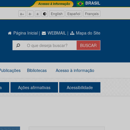
BRASIL
a+
a-
a
English
Español
Français
Página Inicial
|
WEBMAIL
|
Mapa do Site
Publicações
Bibliotecas
Acesso à informação
a
Ações afirmativas
Acessibilidade