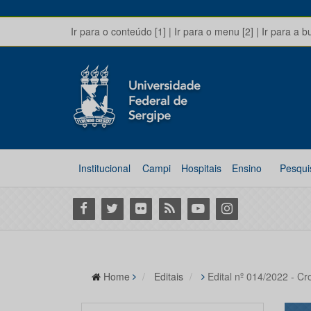
Ir para o conteúdo [1]
|
Ir para o menu [2]
|
Ir para a b
Institucional
Campi
Hospitais
Ensino
Pesqui
Facebook
Twitter
Flickr
RSS
Youtube
Instagram
Home
Editais
Edital nº 014/2022 - 