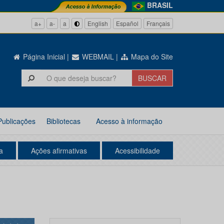
BRASIL
a+
a-
a
English
Español
Français
Página Inicial
|
WEBMAIL
|
Mapa do Site
Publicações
Bibliotecas
Acesso à informação
a
Ações afirmativas
Acessibilidade