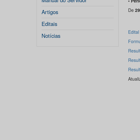
Manual do Servidor
• Per
De
29
Artigos
Editais
Edita
Notícias
Formu
Resul
Resul
Resul
Atual