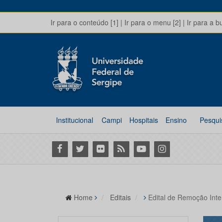
Ir para o conteúdo [1]
|
Ir para o menu [2]
|
Ir para a b
Institucional
Campi
Hospitais
Ensino
Pesqui
Facebook
Twitter
Flickr
RSS
Youtube
Instagram
Home
Editais
Edital de Remoção Int