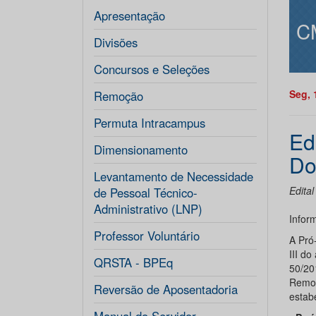
Apresentação
C
Divisões
Concursos e Seleções
Seg, 
Remoção
Permuta Intracampus
Ed
Dimensionamento
Do
Levantamento de Necessidade
Edita
de Pessoal Técnico-
Administrativo (LNP)
Infor
Professor Voluntário
A Pró
III d
QRSTA - BPEq
50/20
Remoç
Reversão de Aposentadoria
estabe