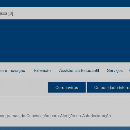
usca [3]
sa e Inovação
Extensão
Assistência Estudantil
Serviços
Coronavírus
Comunidade intern
Cronogramas de Convocação para Aferição da Autodeclaração