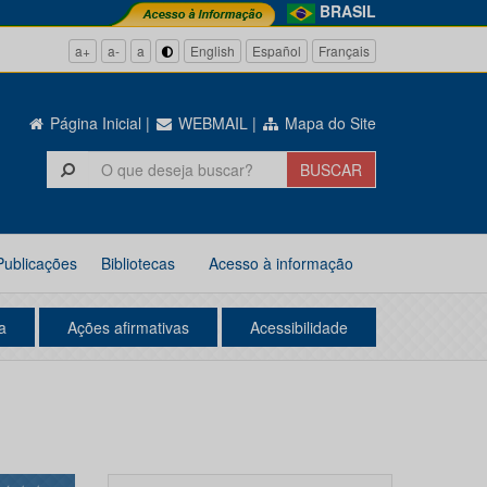
BRASIL
a+
a-
a
English
Español
Français
Página Inicial
|
WEBMAIL
|
Mapa do Site
Publicações
Bibliotecas
Acesso à informação
a
Ações afirmativas
Acessibilidade