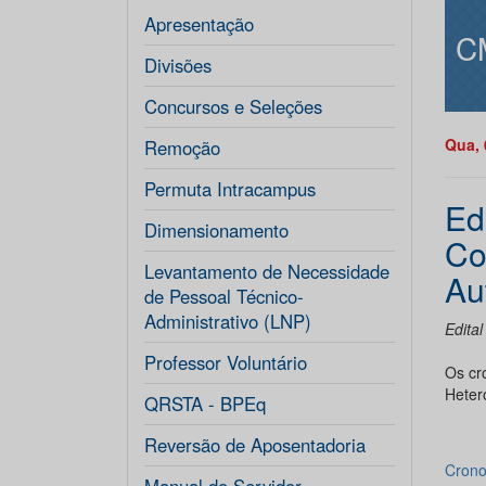
Apresentação
C
Divisões
Concursos e Seleções
Qua, 
Remoção
Permuta Intracampus
Ed
Dimensionamento
Co
Levantamento de Necessidade
Au
de Pessoal Técnico-
Administrativo (LNP)
Edita
Professor Voluntário
Os cr
Hetero
QRSTA - BPEq
Reversão de Aposentadoria
Crono