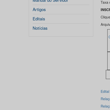
Manual do Servidor
Taxa 
Artigos
INSC
Cliqu
Editais
Arqui
Notícias
Edita
Relaçã
Relaç