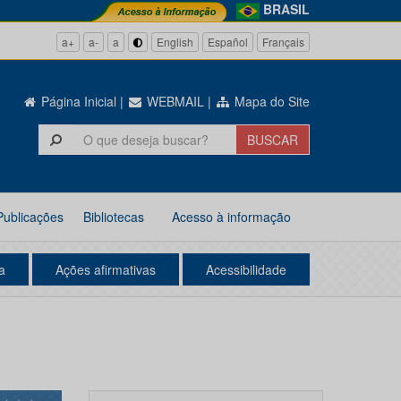
BRASIL
a+
a-
a
English
Español
Français
Página Inicial
|
WEBMAIL
|
Mapa do Site
Publicações
Bibliotecas
Acesso à informação
a
Ações afirmativas
Acessibilidade