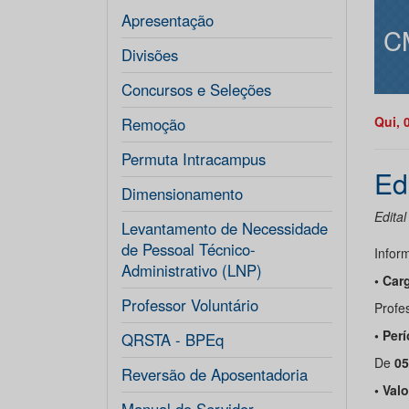
Apresentação
C
Divisões
Concursos e Seleções
Qui, 
Remoção
Permuta Intracampus
Ed
Dimensionamento
Edital
Levantamento de Necessidade
de Pessoal Técnico-
Infor
Administrativo (LNP)
• Car
Professor Voluntário
Profes
• Per
QRSTA - BPEq
De
05
Reversão de Aposentadoria
• Val