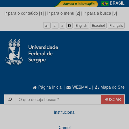
BRASIL
Ir para o conteúdo [1]
|
Ir para o menu [2]
|
Ir para a busca [3]
a+
a-
a
English
Español
Français
Página Inicial
|
WEBMAIL
|
Mapa do Site
Institucional
Campi