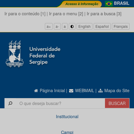
BRASIL
Ir para o conteúdo [1]
|
Ir para o menu [2]
|
Ir para a busca [3]
a+
a-
a
English
Español
Français
Página Inicial
|
WEBMAIL
|
Mapa do Site
Institucional
Campi