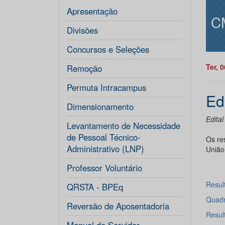
Apresentação
C
Divisões
Concursos e Seleções
Ter, 
Remoção
Permuta Intracampus
Ed
Dimensionamento
Edital
Levantamento de Necessidade
de Pessoal Técnico-
Os re
Administrativo (LNP)
União
Professor Voluntário
Resul
QRSTA - BPEq
Quadr
Reversão de Aposentadoria
Resul