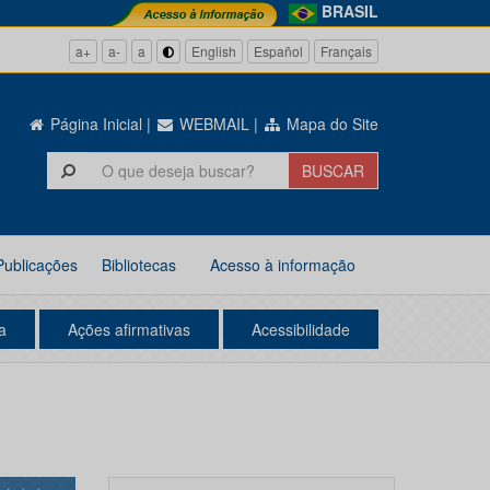
BRASIL
a+
a-
a
English
Español
Français
Página Inicial
|
WEBMAIL
|
Mapa do Site
Publicações
Bibliotecas
Acesso à informação
a
Ações afirmativas
Acessibilidade