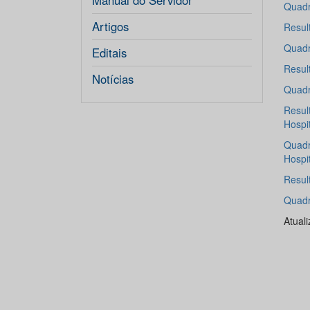
Manual do Servidor
Quadr
Artigos
Resul
Quadr
Editais
Resul
Notícias
Quadr
Resul
Hospi
Quadr
Hospi
Resul
Quadr
Atual