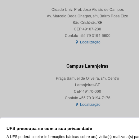
Cidade Univ. Prof. José Aloísio de Campos
Av. Marcelo Deda Chagas, s/n, Bairro Rosa Elze
São Cristóvão/SE
CEP 49107-230
Localização
Campus Laranjeiras
Praça Samuel de Oliveira, s/n, Centro
Laranjeiras/SE
CEP 49170-000
Localização
UFS preocupa-se com a sua privacidade
A UFS poderá coletar informações básicas sobre a(s) visita(s) realizada(s) 