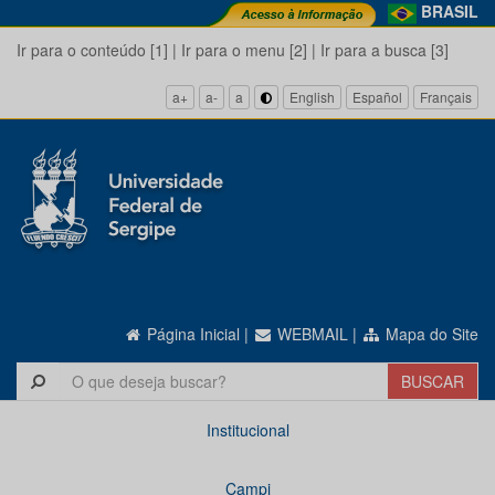
BRASIL
Ir para o conteúdo [1]
|
Ir para o menu [2]
|
Ir para a busca [3]
a+
a-
a
English
Español
Français
Página Inicial
|
WEBMAIL
|
Mapa do Site
Institucional
Campi