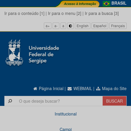
BRASIL
Ir para o conteúdo [1]
|
Ir para o menu [2]
|
Ir para a busca [3]
a+
a-
a
English
Español
Français
Página Inicial
|
WEBMAIL
|
Mapa do Site
Institucional
Campi