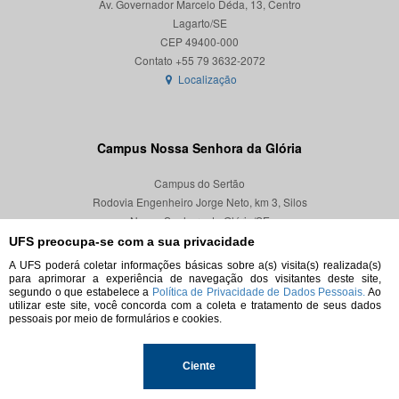
Av. Governador Marcelo Déda, 13, Centro
Lagarto/SE
CEP 49400-000
Localização
Campus Nossa Senhora da Glória
Campus do Sertão
Rodovia Engenheiro Jorge Neto, km 3, Silos
Nossa Senhora da Glória/SE
CEP 49680-000
UFS preocupa-se com a sua privacidade
A UFS poderá coletar informações básicas sobre a(s) visita(s) realizada(s)
Localização
para aprimorar a experiência de navegação dos visitantes deste site,
segundo o que estabelece a
Política de Privacidade de Dados Pessoais.
Ao
utilizar este site, você concorda com a coleta e tratamento de seus dados
pessoais por meio de formulários e cookies.
© 2026. Todos os direitos reservados.
Ciente
Universidade Federal de Sergipe.