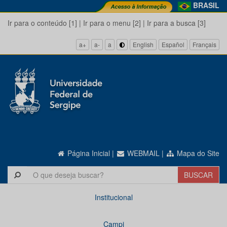
BRASIL
Ir para o conteúdo [1]
|
Ir para o menu [2]
|
Ir para a busca [3]
a+
a-
a
English
Español
Français
Página Inicial
|
WEBMAIL
|
Mapa do Site
Institucional
Campi