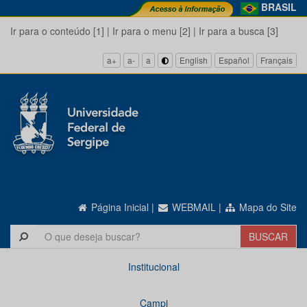
BRASIL
Ir para o conteúdo [1]
|
Ir para o menu [2]
|
Ir para a busca [3]
a+
a-
a
English
Español
Français
Página Inicial
|
WEBMAIL
|
Mapa do Site
Institucional
Campi