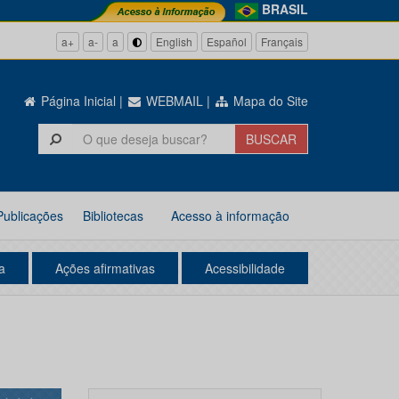
BRASIL
a+
a-
a
English
Español
Français
Página Inicial
|
WEBMAIL
|
Mapa do Site
Publicações
Bibliotecas
Acesso à informação
a
Ações afirmativas
Acessibilidade