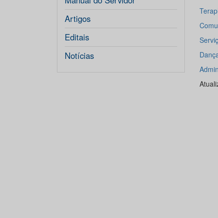
Manual do Servidor
Terapi
Artigos
Comun
Editais
Servi
Notícias
Dança/
Admin
Atual