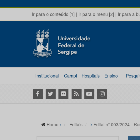
Ir para o conteúdo [1]
|
Ir para o menu [2]
|
Ir para a b
Institucional
Campi
Hospitais
Ensino
Pesqui
Facebook
Twitter
Flickr
RSS
Youtube
Instagram
Home
Editais
Edital nº 003/2024 - Re