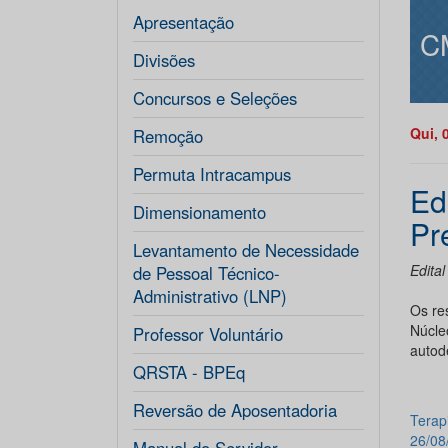
Apresentação
C
Divisões
Concursos e Seleções
Qui, 
Remoção
Permuta Intracampus
Ed
Dimensionamento
Pr
Levantamento de Necessidade
Edita
de Pessoal Técnico-
Administrativo (LNP)
Os re
Núcle
Professor Voluntário
autod
QRSTA - BPEq
Reversão de Aposentadoria
Terapi
26/08