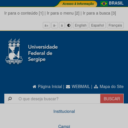
BRASIL
Ir para o conteúdo [1]
|
Ir para o menu [2]
|
Ir para a busca [3]
a+
a-
a
English
Español
Français
Página Inicial
|
WEBMAIL
|
Mapa do Site
Institucional
Campi