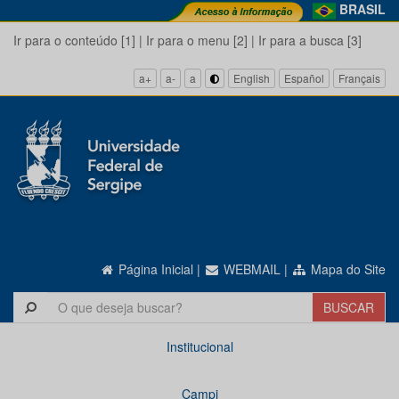
BRASIL
Ir para o conteúdo [1]
|
Ir para o menu [2]
|
Ir para a busca [3]
a+
a-
a
English
Español
Français
Página Inicial
|
WEBMAIL
|
Mapa do Site
Institucional
Campi