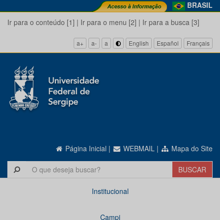
BRASIL
Ir para o conteúdo [1]
|
Ir para o menu [2]
|
Ir para a busca [3]
a+
a-
a
English
Español
Français
Página Inicial
|
WEBMAIL
|
Mapa do Site
Institucional
Campi