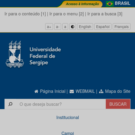
BRASIL
Ir para o conteúdo [1]
|
Ir para o menu [2]
|
Ir para a busca [3]
a+
a-
a
English
Español
Français
Página Inicial
|
WEBMAIL
|
Mapa do Site
Institucional
Campi