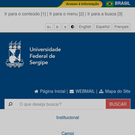
BRASIL
Ir para o conteúdo [1]
|
Ir para o menu [2]
|
Ir para a busca [3]
a+
a-
a
English
Español
Français
Página Inicial
|
WEBMAIL
|
Mapa do Site
Institucional
Campi