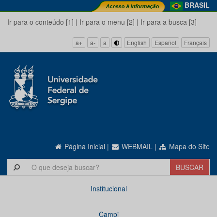
BRASIL
Ir para o conteúdo [1]
|
Ir para o menu [2]
|
Ir para a busca [3]
a+
a-
a
English
Español
Français
Página Inicial
|
WEBMAIL
|
Mapa do Site
Institucional
Campi