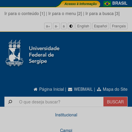
BRASIL
Ir para o conteúdo [1]
|
Ir para o menu [2]
|
Ir para a busca [3]
a+
a-
a
English
Español
Français
Página Inicial
|
WEBMAIL
|
Mapa do Site
Institucional
Campi