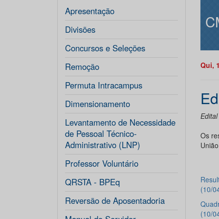
Apresentação
C
Divisões
Concursos e Seleções
Qui, 
Remoção
Permuta Intracampus
Ed
Dimensionamento
Edital
Levantamento de Necessidade
de Pessoal Técnico-
Os re
Administrativo (LNP)
União
Professor Voluntário
Resul
QRSTA - BPEq
(10/0
Reversão de Aposentadoria
Quadr
(10/0