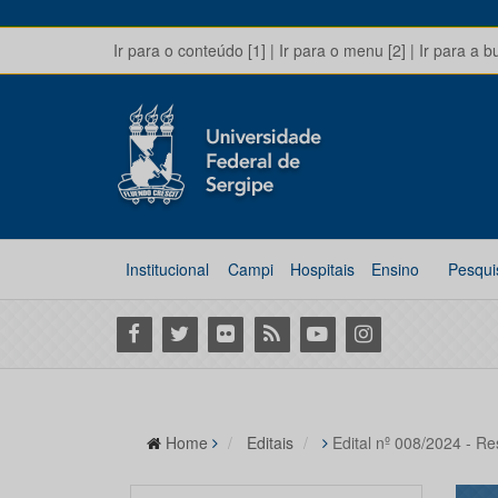
Ir para o conteúdo [1]
|
Ir para o menu [2]
|
Ir para a b
Institucional
Campi
Hospitais
Ensino
Pesqui
Facebook
Twitter
Flickr
RSS
Youtube
Instagram
Home
Editais
Edital nº 008/2024 - Re