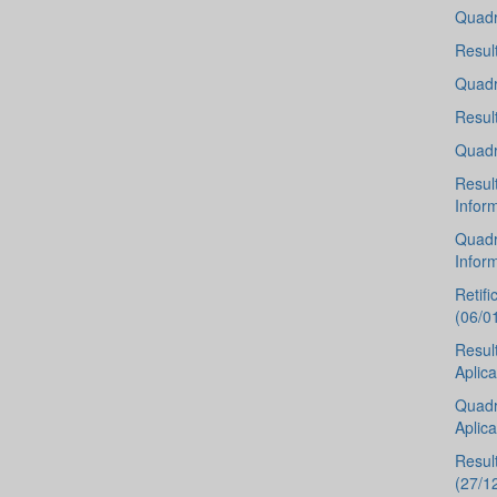
Quadr
Resul
Quadr
Resul
Quadr
Resul
Infor
Quadr
Infor
Retif
(06/0
Resul
Aplic
Quadr
Aplic
Resul
(27/1