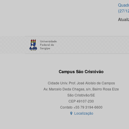
Quadr
(27/1
Atuali
Campus São Cristóvão
Cidade Univ. Prof. José Aloísio de Campos
Av. Marcelo Deda Chagas, s/n, Bairro Rosa Elze
São Cristóvão/SE
CEP 49107-230
Localização