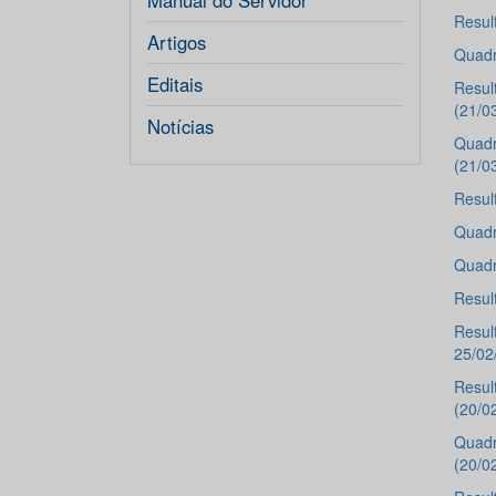
Manual do Servidor
Resul
Artigos
Quadr
Editais
Resul
(21/0
Notícias
Quadr
(21/0
Resul
Quadr
Quadr
Resul
Resul
25/02
Resul
(20/0
Quadr
(20/0