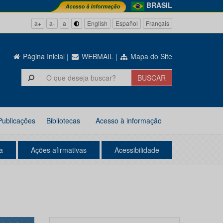
BRASIL
a+
a-
a
English
Español
Français
Página Inicial
|
WEBMAIL
|
Mapa do Site
Publicações
Bibliotecas
Acesso à informação
a
Ações afirmativas
Acessibilidade