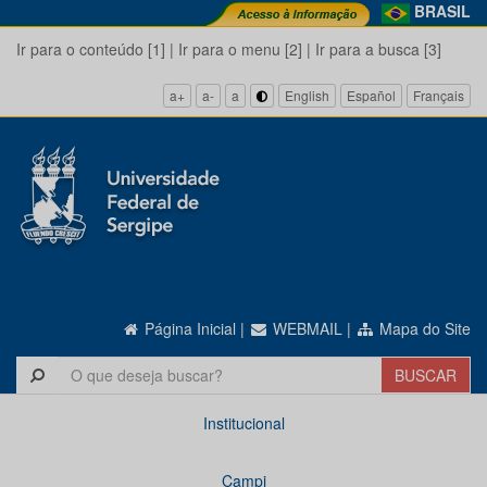
BRASIL
Ir para o conteúdo [1]
|
Ir para o menu [2]
|
Ir para a busca [3]
a+
a-
a
English
Español
Français
Página Inicial
|
WEBMAIL
|
Mapa do Site
Institucional
Campi