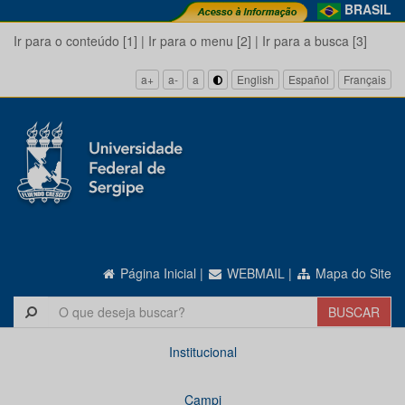
BRASIL
Ir para o conteúdo [1]
|
Ir para o menu [2]
|
Ir para a busca [3]
a+
a-
a
English
Español
Français
Página Inicial
|
WEBMAIL
|
Mapa do Site
Institucional
Campi