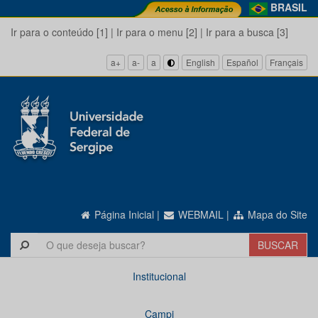
BRASIL
Ir para o conteúdo [1]
|
Ir para o menu [2]
|
Ir para a busca [3]
a+
a-
a
English
Español
Français
Página Inicial
|
WEBMAIL
|
Mapa do Site
Institucional
Campi