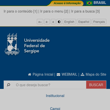
BRASIL
Ir para o conteúdo [1]
|
Ir para o menu [2]
|
Ir para a busca [3]
a+
a-
a
English
Español
Français
Página Inicial
|
WEBMAIL
|
Mapa do Site
Institucional
Campi