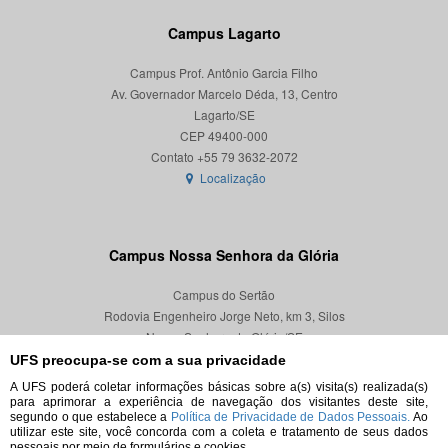
Campus Lagarto
Campus Prof. Antônio Garcia Filho
Av. Governador Marcelo Déda, 13, Centro
Lagarto/SE
CEP 49400-000
Localização
Campus Nossa Senhora da Glória
Campus do Sertão
Rodovia Engenheiro Jorge Neto, km 3, Silos
Nossa Senhora da Glória/SE
CEP 49680-000
UFS preocupa-se com a sua privacidade
A UFS poderá coletar informações básicas sobre a(s) visita(s) realizada(s)
Localização
para aprimorar a experiência de navegação dos visitantes deste site,
segundo o que estabelece a
Política de Privacidade de Dados Pessoais.
Ao
utilizar este site, você concorda com a coleta e tratamento de seus dados
pessoais por meio de formulários e cookies.