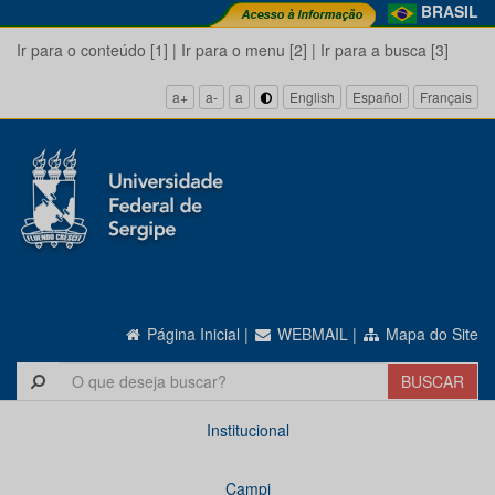
BRASIL
Ir para o conteúdo [1]
|
Ir para o menu [2]
|
Ir para a busca [3]
a+
a-
a
English
Español
Français
Página Inicial
|
WEBMAIL
|
Mapa do Site
Institucional
Campi