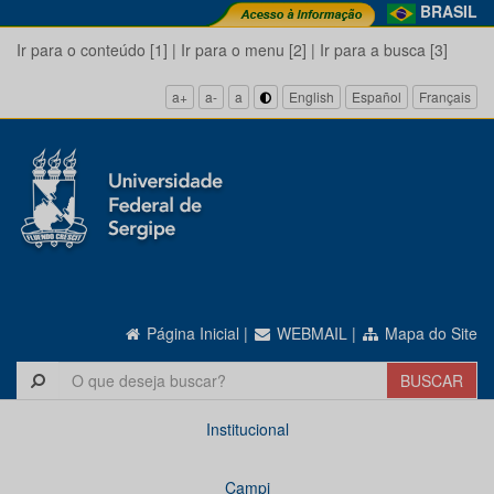
BRASIL
Ir para o conteúdo [1]
|
Ir para o menu [2]
|
Ir para a busca [3]
a+
a-
a
English
Español
Français
Página Inicial
|
WEBMAIL
|
Mapa do Site
Institucional
Campi