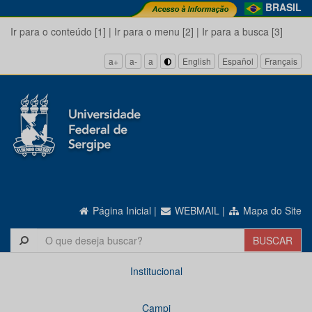
BRASIL
Ir para o conteúdo [1]
|
Ir para o menu [2]
|
Ir para a busca [3]
a+
a-
a
English
Español
Français
Página Inicial
|
WEBMAIL
|
Mapa do Site
Institucional
Campi