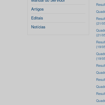
Manual do Servidor
Resul
Artigos
Quadr
Editais
Resul
(21/0
Notícias
Quadr
(21/0
Resul
(19/0
Quadr
(19/0
Resul
Quadr
Resul
Quadr
Resul
Quadr