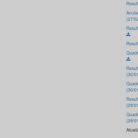
Resul
Anula
(27/0
Resul
Resul
Quadr
Result
(30/0
Quadr
(30/0
Result
(28/0
Quadr
(28/0
Atual