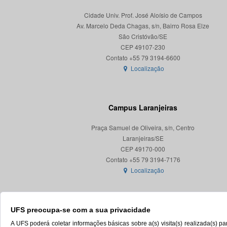
Cidade Univ. Prof. José Aloísio de Campos
Av. Marcelo Deda Chagas, s/n, Bairro Rosa Elze
São Cristóvão/SE
CEP 49107-230
Localização
Campus Laranjeiras
Praça Samuel de Oliveira, s/n, Centro
Laranjeiras/SE
CEP 49170-000
Localização
UFS preocupa-se com a sua privacidade
A UFS poderá coletar informações básicas sobre a(s) visita(s) realizada(s) 