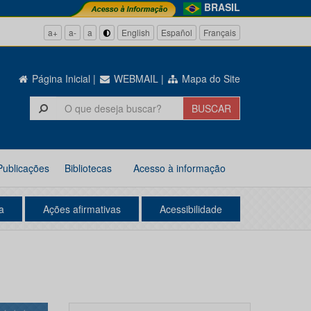
BRASIL
a+
a-
a
English
Español
Français
Página Inicial
|
WEBMAIL
|
Mapa do Site
Publicações
Bibliotecas
Acesso à informação
a
Ações afirmativas
Acessibilidade