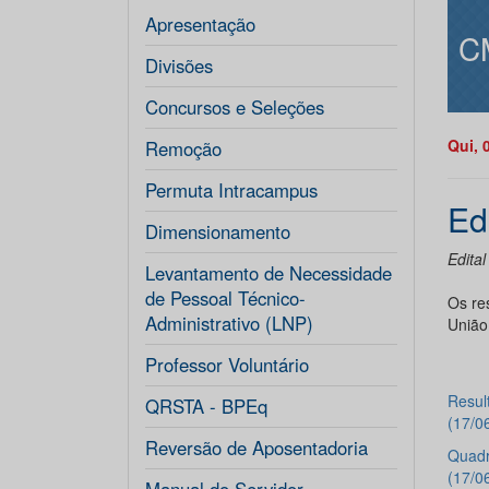
Apresentação
C
Divisões
Concursos e Seleções
Qui, 
Remoção
Permuta Intracampus
Ed
Dimensionamento
Edital
Levantamento de Necessidade
de Pessoal Técnico-
Os re
Administrativo (LNP)
União
Professor Voluntário
Resul
QRSTA - BPEq
(17/0
Reversão de Aposentadoria
Quadr
(17/0