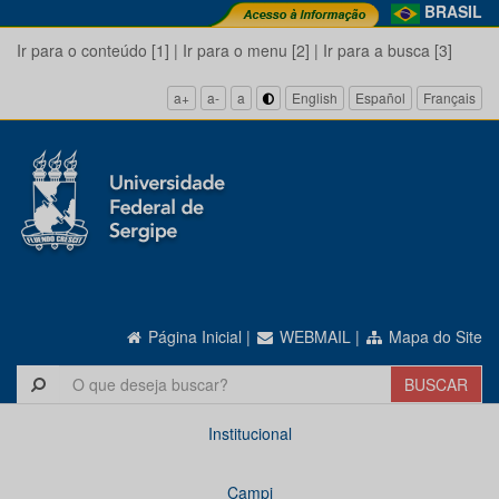
BRASIL
Ir para o conteúdo [1]
|
Ir para o menu [2]
|
Ir para a busca [3]
a+
a-
a
English
Español
Français
Página Inicial
|
WEBMAIL
|
Mapa do Site
Institucional
Campi