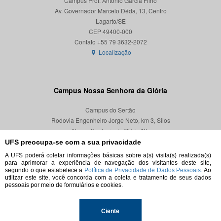
Campus Prof. Antônio Garcia Filho
Av. Governador Marcelo Déda, 13, Centro
Lagarto/SE
CEP 49400-000
Localização
Campus Nossa Senhora da Glória
Campus do Sertão
Rodovia Engenheiro Jorge Neto, km 3, Silos
Nossa Senhora da Glória/SE
CEP 49680-000
UFS preocupa-se com a sua privacidade
A UFS poderá coletar informações básicas sobre a(s) visita(s) realizada(s)
Localização
para aprimorar a experiência de navegação dos visitantes deste site,
segundo o que estabelece a
Política de Privacidade de Dados Pessoais.
Ao
utilizar este site, você concorda com a coleta e tratamento de seus dados
pessoais por meio de formulários e cookies.
© 2026. Todos os direitos reservados.
Ciente