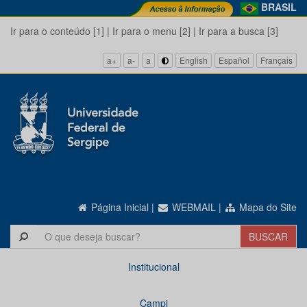
BRASIL
Ir para o conteúdo [1]
|
Ir para o menu [2]
|
Ir para a busca [3]
a+
a-
a
English
Español
Français
Página Inicial
|
WEBMAIL
|
Mapa do Site
Institucional
Campi