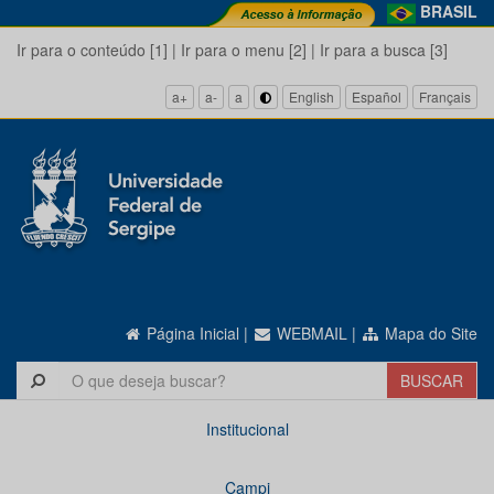
BRASIL
Ir para o conteúdo [1]
|
Ir para o menu [2]
|
Ir para a busca [3]
a+
a-
a
English
Español
Français
Página Inicial
|
WEBMAIL
|
Mapa do Site
Institucional
Campi