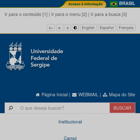
BRASIL
Ir para o conteúdo [1]
|
Ir para o menu [2]
|
Ir para a busca [3]
a+
a-
a
English
Español
Français
Página Inicial
|
WEBMAIL
|
Mapa do Site
Institucional
Campi