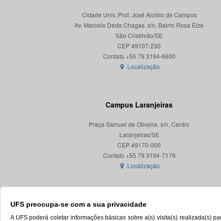
Cidade Univ. Prof. José Aloísio de Campos
Av. Marcelo Deda Chagas, s/n, Bairro Rosa Elze
São Cristóvão/SE
CEP 49107-230
Localização
Campus Laranjeiras
Praça Samuel de Oliveira, s/n, Centro
Laranjeiras/SE
CEP 49170-000
Localização
UFS preocupa-se com a sua privacidade
A UFS poderá coletar informações básicas sobre a(s) visita(s) realizada(s) 