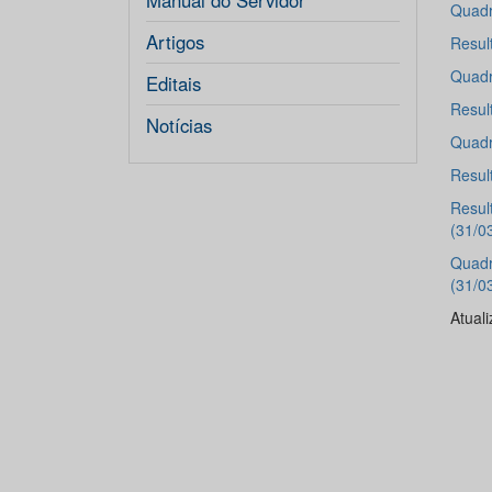
Manual do Servidor
Quadr
Artigos
Resul
Quadr
Editais
Resul
Notícias
Quadr
Resul
Resul
(31/0
Quadr
(31/0
Atual