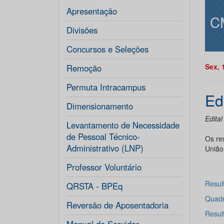
Apresentação
C
Divisões
Concursos e Seleções
Sex, 
Remoção
Permuta Intracampus
Ed
Dimensionamento
Edital
Levantamento de Necessidade
de Pessoal Técnico-
Os re
Administrativo (LNP)
União
Professor Voluntário
Resul
QRSTA - BPEq
Quadr
Reversão de Aposentadoria
Result