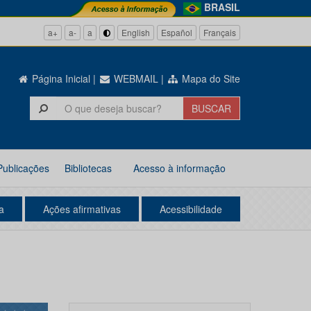
BRASIL
a+
a-
a
English
Español
Français
Página Inicial
|
WEBMAIL
|
Mapa do Site
Publicações
Bibliotecas
Acesso à informação
a
Ações afirmativas
Acessibilidade