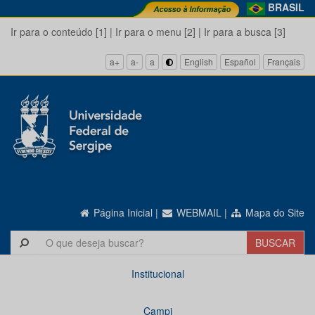
BRASIL
Ir para o conteúdo [1]
|
Ir para o menu [2]
|
Ir para a busca [3]
a+
a-
a
English
Español
Français
Página Inicial
|
WEBMAIL
|
Mapa do Site
Institucional
Campi