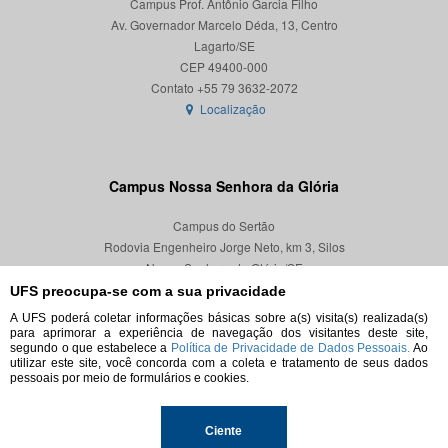
Campus Prof. Antônio Garcia Filho
Av. Governador Marcelo Déda, 13, Centro
Lagarto/SE
CEP 49400-000
Localização
Campus Nossa Senhora da Glória
Campus do Sertão
Rodovia Engenheiro Jorge Neto, km 3, Silos
Nossa Senhora da Glória/SE
CEP 49680-000
UFS preocupa-se com a sua privacidade
A UFS poderá coletar informações básicas sobre a(s) visita(s) realizada(s)
Localização
para aprimorar a experiência de navegação dos visitantes deste site,
segundo o que estabelece a
Política de Privacidade de Dados Pessoais.
Ao
utilizar este site, você concorda com a coleta e tratamento de seus dados
pessoais por meio de formulários e cookies.
© 2026. Todos os direitos reservados.
Ciente