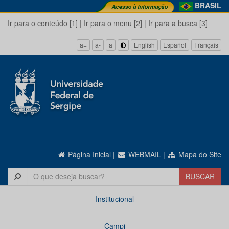
BRASIL
Ir para o conteúdo [1]
|
Ir para o menu [2]
|
Ir para a busca [3]
a+
a-
a
English
Español
Français
Página Inicial
|
WEBMAIL
|
Mapa do Site
Institucional
Campi