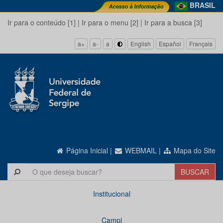
BRASIL
Ir para o conteúdo [1]
|
Ir para o menu [2]
|
Ir para a busca [3]
a+
a-
a
English
Español
Français
Página Inicial
|
WEBMAIL
|
Mapa do Site
Institucional
Campi