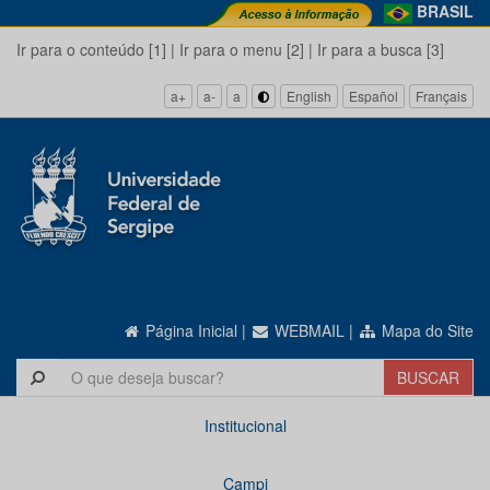
BRASIL
Ir para o conteúdo [1]
|
Ir para o menu [2]
|
Ir para a busca [3]
a+
a-
a
English
Español
Français
Página Inicial
|
WEBMAIL
|
Mapa do Site
Institucional
Campi