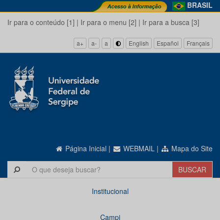
BRASIL
Ir para o conteúdo [1]
|
Ir para o menu [2]
|
Ir para a busca [3]
a+
a-
a
English
Español
Français
Página Inicial
|
WEBMAIL
|
Mapa do Site
Institucional
Campi