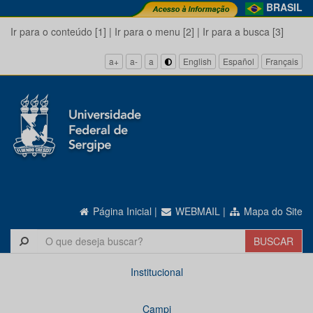
BRASIL
Ir para o conteúdo [1]
|
Ir para o menu [2]
|
Ir para a busca [3]
a+
a-
a
English
Español
Français
Página Inicial
|
WEBMAIL
|
Mapa do Site
Institucional
Campi