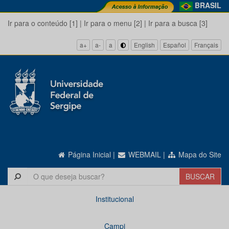
BRASIL
Ir para o conteúdo [1]
|
Ir para o menu [2]
|
Ir para a busca [3]
a+
a-
a
English
Español
Français
Página Inicial
|
WEBMAIL
|
Mapa do Site
Institucional
Campi