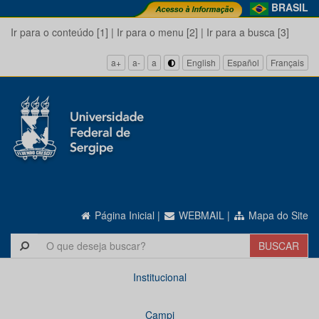
BRASIL
Ir para o conteúdo [1]
|
Ir para o menu [2]
|
Ir para a busca [3]
a+
a-
a
English
Español
Français
Página Inicial
|
WEBMAIL
|
Mapa do Site
Institucional
Campi